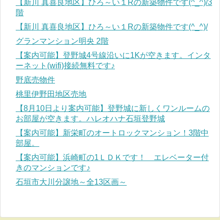
【新川 真喜良地区】ひろ～い１Rの新築物件です(^_^)/3
階
【新川 真喜良地区】ひろ～い１Rの新築物件です(^_^)/
グランマンション明央 2階
【案内可能】登野城4号線沿いに1Kが空きます。インタ
ーネット(wifi)接続無料です♪
野底売物件
桃里伊野田地区売地
【8月10日より案内可能】登野城に新しくワンルームの
お部屋が空きます。ハレオハナ石垣登野城
【案内可能】新栄町のオートロックマンション！3階中
部屋。
【案内可能】浜崎町の1ＬＤＫです！ エレベーター付
きのマンションです♪
石垣市大川分譲地～全13区画～