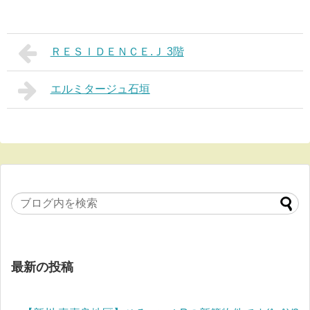
ＲＥＳＩＤＥＮＣＥ.Ｊ 3階
エルミタージュ石垣
最新の投稿