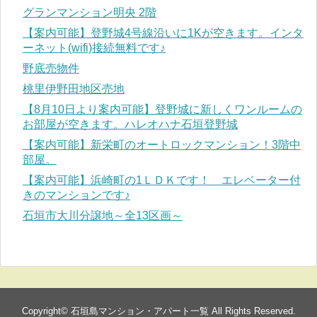
グランマンション明央 2階
【案内可能】登野城4号線沿いに1Kが空きます。インタ
ーネット(wifi)接続無料です♪
野底売物件
桃里伊野田地区売地
【8月10日より案内可能】登野城に新しくワンルームの
お部屋が空きます。ハレオハナ石垣登野城
【案内可能】新栄町のオートロックマンション！3階中
部屋。
【案内可能】浜崎町の1ＬＤＫです！ エレベーター付
きのマンションです♪
石垣市大川分譲地～全13区画～
Copyright©
石垣島マンション・アパート一覧
All Rights Reserved.