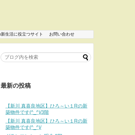
の新生活に役立つサイト
お問い合わせ
最新の投稿
【新川 真喜良地区】ひろ～い１Rの新
築物件です(^_^)/3階
【新川 真喜良地区】ひろ～い１Rの新
築物件です(^_^)/