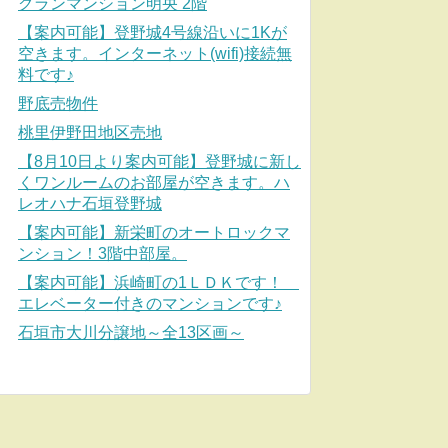
グランマンション明央 2階
【案内可能】登野城4号線沿いに1Kが
空きます。インターネット(wifi)接続無
料です♪
野底売物件
桃里伊野田地区売地
【8月10日より案内可能】登野城に新し
くワンルームのお部屋が空きます。ハ
レオハナ石垣登野城
【案内可能】新栄町のオートロックマ
ンション！3階中部屋。
【案内可能】浜崎町の1ＬＤＫです！
エレベーター付きのマンションです♪
石垣市大川分譲地～全13区画～