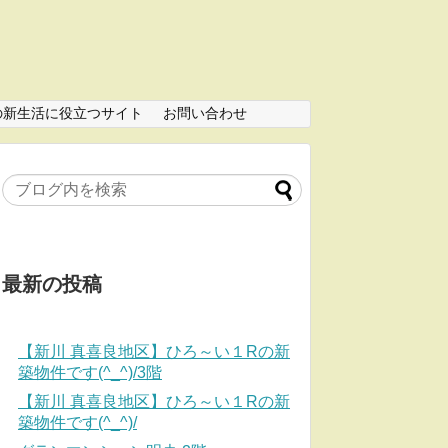
の新生活に役立つサイト
お問い合わせ
最新の投稿
【新川 真喜良地区】ひろ～い１Rの新
築物件です(^_^)/3階
【新川 真喜良地区】ひろ～い１Rの新
築物件です(^_^)/