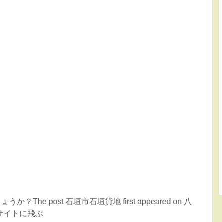
he post 石垣市石垣貸地 first appeared on 八
サイトに飛ぶ