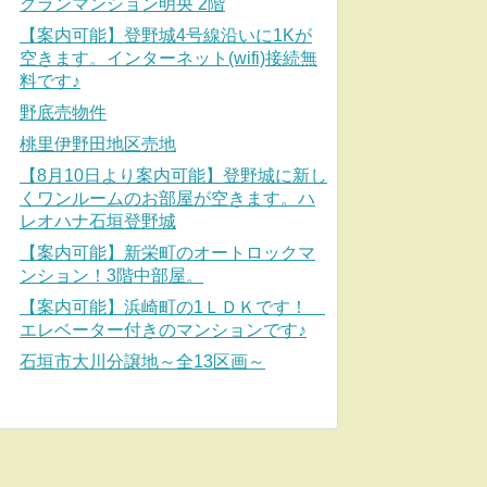
グランマンション明央 2階
【案内可能】登野城4号線沿いに1Kが
空きます。インターネット(wifi)接続無
料です♪
野底売物件
桃里伊野田地区売地
【8月10日より案内可能】登野城に新し
くワンルームのお部屋が空きます。ハ
レオハナ石垣登野城
【案内可能】新栄町のオートロックマ
ンション！3階中部屋。
【案内可能】浜崎町の1ＬＤＫです！
エレベーター付きのマンションです♪
石垣市大川分譲地～全13区画～