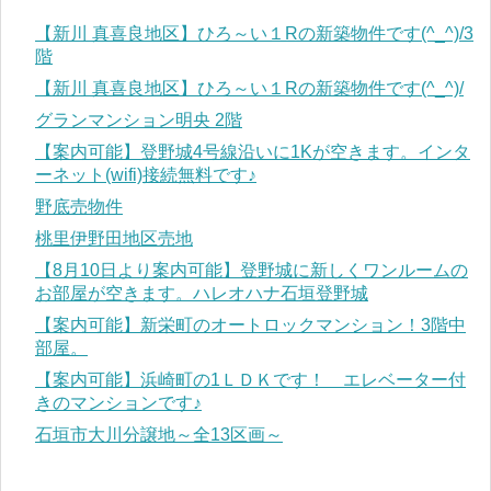
【新川 真喜良地区】ひろ～い１Rの新築物件です(^_^)/3
階
【新川 真喜良地区】ひろ～い１Rの新築物件です(^_^)/
グランマンション明央 2階
【案内可能】登野城4号線沿いに1Kが空きます。インタ
ーネット(wifi)接続無料です♪
野底売物件
桃里伊野田地区売地
【8月10日より案内可能】登野城に新しくワンルームの
お部屋が空きます。ハレオハナ石垣登野城
【案内可能】新栄町のオートロックマンション！3階中
部屋。
【案内可能】浜崎町の1ＬＤＫです！ エレベーター付
きのマンションです♪
石垣市大川分譲地～全13区画～