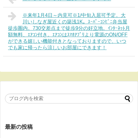
※来年1月4日～内見可※1/中旬入居可予定。大
川いしなぎ屋近くの築浅1K。ｽｰﾊﾟｰｺﾝﾋﾞﾆ弁当屋
徒歩圏内。730交差点まで徒歩9分の好立地。ｲﾝﾀｰﾈｯﾄ月
額無料、ｴｱｺﾝ付き。ｴｱｺﾝはｽﾏﾎｱﾌﾟﾘより電源のON/OFF
ができる嬉しい機能付きとなっておりますので、いつ
でも家に帰ったら涼しいお部屋にできます！
最新の投稿