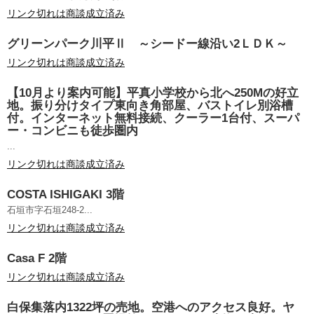
リンク切れは商談成立済み
グリーンパーク川平Ⅱ ～シードー線沿い2ＬＤＫ～
リンク切れは商談成立済み
【10月より案内可能】平真小学校から北へ250Mの好立
地。振り分けタイプ東向き角部屋、バストイレ別浴槽
付。インターネット無料接続、クーラー1台付、スーパ
ー・コンビニも徒歩圏内
...
リンク切れは商談成立済み
COSTA ISHIGAKI 3階
石垣市字石垣248-2...
リンク切れは商談成立済み
Casa F 2階
リンク切れは商談成立済み
白保集落内1322坪の売地。空港へのアクセス良好。ヤ