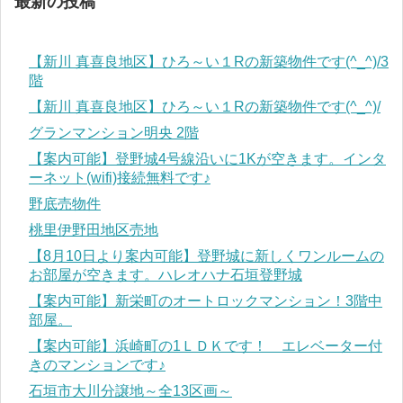
最新の投稿
【新川 真喜良地区】ひろ～い１Rの新築物件です(^_^)/3
階
【新川 真喜良地区】ひろ～い１Rの新築物件です(^_^)/
グランマンション明央 2階
【案内可能】登野城4号線沿いに1Kが空きます。インタ
ーネット(wifi)接続無料です♪
野底売物件
桃里伊野田地区売地
【8月10日より案内可能】登野城に新しくワンルームの
お部屋が空きます。ハレオハナ石垣登野城
【案内可能】新栄町のオートロックマンション！3階中
部屋。
【案内可能】浜崎町の1ＬＤＫです！ エレベーター付
きのマンションです♪
石垣市大川分譲地～全13区画～