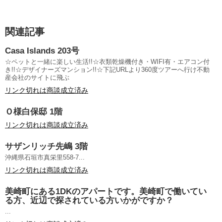
関連記事
Casa Islands 203号
☆ペットと一緒に楽しい生活!!☆衣類乾燥機付き・WIFI有・エアコン付
き!!☆デザイナーズマンション!!☆下記URLより360度ツアーへ行け不動
産会社のサイトに飛ぶ
リンク切れは商談成立済み
Ｏ様白保邸 1階
リンク切れは商談成立済み
サザンリッチ先嶋 3階
沖縄県石垣市真栄里558-7...
リンク切れは商談成立済み
美崎町にある1DKのアパートです。美崎町で働いてい
る方、近辺で探されている方いかがですか？
...