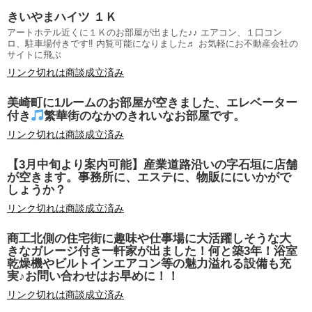
きいやまハイツ １Ｋ
アートホテル近くに１Ｋのお部屋が出ました♪♪ エアコン、１口コン
ロ、駐車場付きです‼ 内覧可能になりました♬ お気軽にお不動産会社の
サイトに飛ぶ
リンク切れは商談成立済み
美崎町に1ルームのお部屋が空きました、エレベーター
付き
繁華街のなかのきれいなお部屋です。
リンク切れは商談成立済み
【3月中旬より案内可能】産業道路沿いの字石垣に店舗
が空きます。事務所に、エステに、物販ににいかがで
しょうか？
リンク切れは商談成立済み
商工北側の住宅街に趣味や仕事場に大活躍しそうな大
きなガレージ付き一軒家が出ました！何と築3年！浴室
乾燥機やビルトインエアコン等の魅力溢れる設備も充
実♪お問い合わせはお早めに！！
リンク切れは商談成立済み