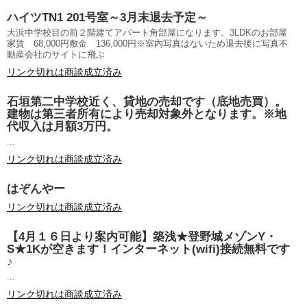
ハイツTN1 201号室～3月末退去予定～
大浜中学校目の前２階建てアパート角部屋になります。3LDKのお部屋
家賃 68,000円敷金 136,000円※室内写真はないため退去後に写真不
動産会社のサイトに飛ぶ
リンク切れは商談成立済み
石垣第二中学校近く、貸地の売却です（底地売買）。
建物は第三者所有により売却対象外となります。※地
代収入は月額3万円。
...
リンク切れは商談成立済み
はぞんやー
リンク切れは商談成立済み
【4月１６日より案内可能】築浅★登野城メゾンY・
S★1Kが空きます！インターネット(wifi)接続無料です
♪
...
リンク切れは商談成立済み