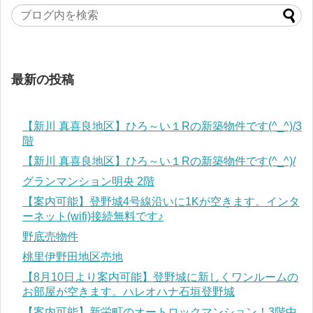
最新の投稿
【新川 真喜良地区】ひろ～い１Rの新築物件です(^_^)/3
階
【新川 真喜良地区】ひろ～い１Rの新築物件です(^_^)/
グランマンション明央 2階
【案内可能】登野城4号線沿いに1Kが空きます。インタ
ーネット(wifi)接続無料です♪
野底売物件
桃里伊野田地区売地
【8月10日より案内可能】登野城に新しくワンルームの
お部屋が空きます。ハレオハナ石垣登野城
【案内可能】新栄町のオートロックマンション！3階中