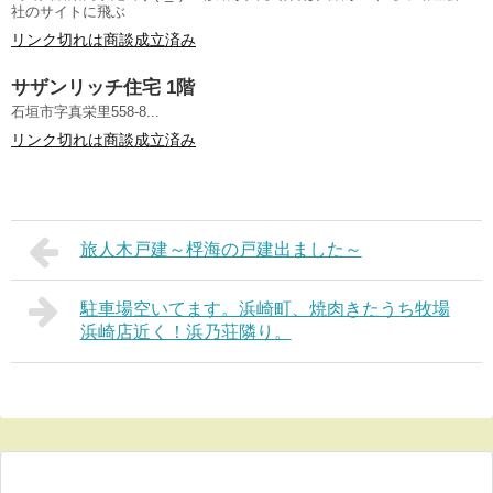
社のサイトに飛ぶ
リンク切れは商談成立済み
サザンリッチ住宅 1階
石垣市字真栄里558-8...
リンク切れは商談成立済み
旅人木戸建～桴海の戸建出ました～
駐車場空いてます。浜崎町、焼肉きたうち牧場
浜崎店近く！浜乃荘隣り。