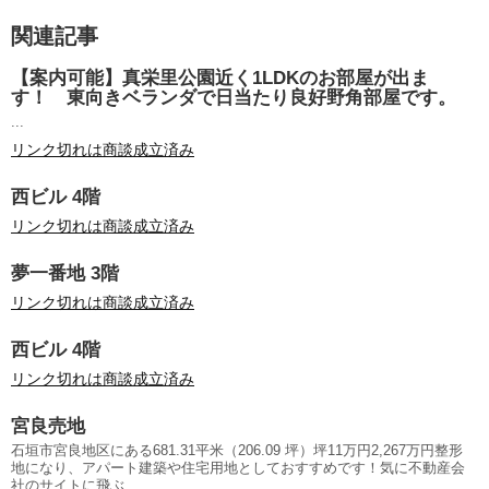
関連記事
【案内可能】真栄里公園近く1LDKのお部屋が出ま
す！ 東向きベランダで日当たり良好野角部屋です。
...
リンク切れは商談成立済み
西ビル 4階
リンク切れは商談成立済み
夢一番地 3階
リンク切れは商談成立済み
西ビル 4階
リンク切れは商談成立済み
宮良売地
石垣市宮良地区にある681.31平米（206.09 坪）坪11万円2,267万円整形
地になり、アパート建築や住宅用地としておすすめです！気に不動産会
社のサイトに飛ぶ