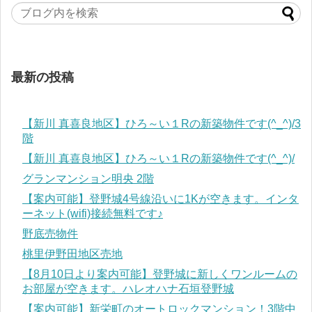
最新の投稿
【新川 真喜良地区】ひろ～い１Rの新築物件です(^_^)/3
階
【新川 真喜良地区】ひろ～い１Rの新築物件です(^_^)/
グランマンション明央 2階
【案内可能】登野城4号線沿いに1Kが空きます。インタ
ーネット(wifi)接続無料です♪
野底売物件
桃里伊野田地区売地
【8月10日より案内可能】登野城に新しくワンルームの
お部屋が空きます。ハレオハナ石垣登野城
【案内可能】新栄町のオートロックマンション！3階中