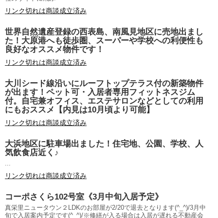
リンク切れは商談成立済み
世界自然遺産登録の西表島、南風見地区に売地出まし
た！大原港へも徒歩圏、スーパーや学校への利便性も
良好なオススメ物件です！
リンク切れは商談成立済み
大川シード線沿いにルーフトップテラス付の新築物件
が出ます！ペット可・入居者専用フィットネスジム
付。自宅兼オフィス、エステサロンなどとしての利用
にもおススメ【内見は10月頃より可能】
リンク切れは商談成立済み
大浜地区に駐車場出ました！住宅地、公園、学校、人
気飲食店近く♪
...
リンク切れは商談成立済み
コーポさくら102号室《3月中旬入居予定》
真栄里ニュータウン２LDKのお部屋が2/20で退去となります(^_^)/3月中
旬で入居案内予定です(^_^)/※修繕が入る場合は入居が遅れる不動産会