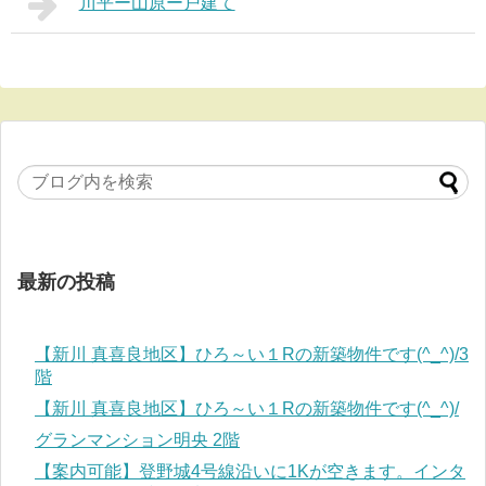
川平ー山原ー戸建て
最新の投稿
【新川 真喜良地区】ひろ～い１Rの新築物件です(^_^)/3
階
【新川 真喜良地区】ひろ～い１Rの新築物件です(^_^)/
グランマンション明央 2階
【案内可能】登野城4号線沿いに1Kが空きます。インタ