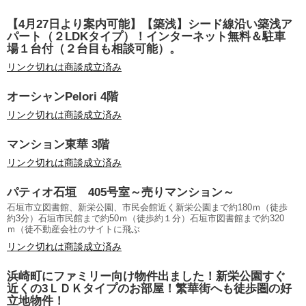
【4月27日より案内可能】【築浅】シード線沿い築浅ア
パート（２LDKタイプ）！インターネット無料＆駐車
場１台付（２台目も相談可能）。
リンク切れは商談成立済み
オーシャンPelori 4階
リンク切れは商談成立済み
マンション東華 3階
リンク切れは商談成立済み
パティオ石垣 405号室～売りマンション～
石垣市立図書館、新栄公園、市民会館近く新栄公園まで約180ｍ（徒歩
約3分）石垣市民館まで約50ｍ（徒歩約１分）石垣市図書館まで約320
ｍ（徒不動産会社のサイトに飛ぶ
リンク切れは商談成立済み
浜崎町にファミリー向け物件出ました！新栄公園すぐ
近くの3ＬＤＫタイプのお部屋！繁華街へも徒歩圏の好
立地物件！