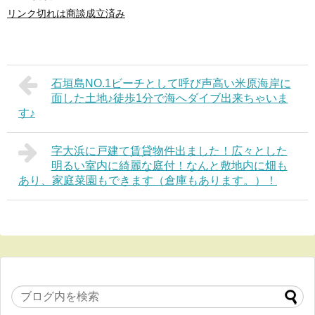
リンク切れは商談成立済み
石垣島NO.1ビーチとして呼び声高い米原海岸に
面した土地♪徒歩1分で海へダイブ出来ちゃいま
す♪
字大浜に戸建て賃貸物件出ました！広々とした
明るい室内に綺麗な庭付！なんと敷地内に畑も
あり、家庭菜園もできます（倉庫もあります。）！