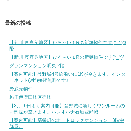
最新の投稿
【新川 真喜良地区】ひろ～い１Rの新築物件です(^_^)/3
階
【新川 真喜良地区】ひろ～い１Rの新築物件です(^_^)/
グランマンション明央 2階
【案内可能】登野城4号線沿いに1Kが空きます。インタ
ーネット(wifi)接続無料です♪
野底売物件
桃里伊野田地区売地
【8月10日より案内可能】登野城に新しくワンルームの
お部屋が空きます。ハレオハナ石垣登野城
【案内可能】新栄町のオートロックマンション！3階中
部屋。