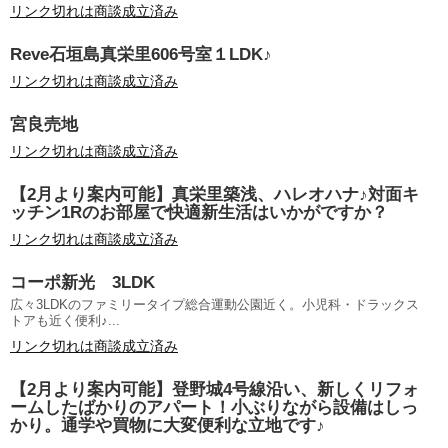
リンク切れは商談成立済み
Reve石垣島真栄里606号室１LDK♪
リンク切れは商談成立済み
宮良売地
リンク切れは商談成立済み
【2月より案内可能】真栄里築浅、ハレオハナ♪対面キ
ッチン1Rのお部屋で快適新生活はいかがですか？
リンク切れは商談成立済み
コーポ新光 3LDK
広々3LDKのファミリータイプ総合運動公園近く。小児科・ドラックス
トアも近く便利♪...
リンク切れは商談成立済み
【2月より案内可能】登野城4号線沿い、新しくリフォ
ームしたばかりのアパート！小ぶりながら設備はしっ
かり。通学や買物に大変便利な立地です♪
...