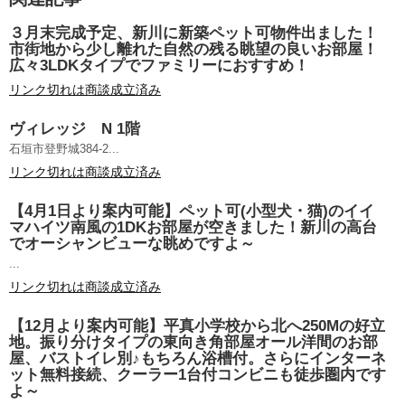
３月末完成予定、新川に新築ペット可物件出ました！
市街地から少し離れた自然の残る眺望の良いお部屋！
広々3LDKタイプでファミリーにおすすめ！
リンク切れは商談成立済み
ヴィレッジ N 1階
石垣市登野城384-2...
リンク切れは商談成立済み
【4月1日より案内可能】ペット可(小型犬・猫)のイイ
マハイツ南風の1DKお部屋が空きました！新川の高台
でオーシャンビューな眺めですよ～
...
リンク切れは商談成立済み
【12月より案内可能】平真小学校から北へ250Mの好立
地。振り分けタイプの東向き角部屋オール洋間のお部
屋、バストイレ別♪もちろん浴槽付。さらにインターネ
ット無料接続、クーラー1台付コンビニも徒歩圏内です
よ～