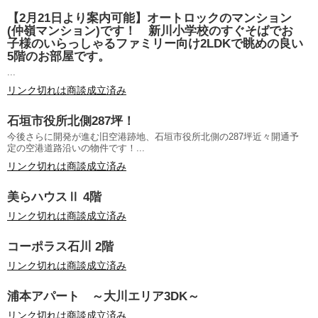
【2月21日より案内可能】オートロックのマンション
(仲嶺マンション)です！ 新川小学校のすぐそばでお
子様のいらっしゃるファミリー向け2LDKで眺めの良い
5階のお部屋です。
...
リンク切れは商談成立済み
石垣市役所北側287坪！
今後さらに開発が進む旧空港跡地、石垣市役所北側の287坪近々開通予
定の空港道路沿いの物件です！...
リンク切れは商談成立済み
美らハウスⅡ 4階
リンク切れは商談成立済み
コーポラス石川 2階
リンク切れは商談成立済み
浦本アパート ～大川エリア3DK～
リンク切れは商談成立済み