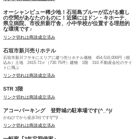
オーシャンビュー稀少地！石垣島ブルーが広がる癒し
の空間があなたのものに！近隣にはドン・キホーテ、
県立病院、市役所新庁舎、小中学校が位置する理想的
な環境です♪
リンク切れは商談成立済み
石垣市新川売りホテル
石垣市新川フサキにエリアに建つ売りホテル価格 454,510,000円（税
込み）土地 2415.72㎡（730.75坪）建物 1階 310.不動産会社のサイ
トに飛ぶ
リンク切れは商談成立済み
STR 3階
リンク切れは商談成立済み
アコーパーキング 登野城の駐車場です(^_^)/
かねひでから徒歩3分です!(^^)! ...
リンク切れは商談成立済み
一軒家『3年定期借家』