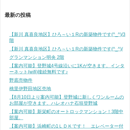
最新の投稿
【新川 真喜良地区】ひろ～い１Rの新築物件です(^_^)/3
階
【新川 真喜良地区】ひろ～い１Rの新築物件です(^_^)/
グランマンション明央 2階
【案内可能】登野城4号線沿いに1Kが空きます。インタ
ーネット(wifi)接続無料です♪
野底売物件
桃里伊野田地区売地
【8月10日より案内可能】登野城に新しくワンルームの
お部屋が空きます。ハレオハナ石垣登野城
【案内可能】新栄町のオートロックマンション！3階中
部屋。
【案内可能】浜崎町の1ＬＤＫです！ エレベーター付