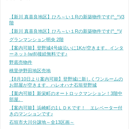
【新川 真喜良地区】ひろ～い１Rの新築物件です(^_^)/3
階
【新川 真喜良地区】ひろ～い１Rの新築物件です(^_^)/
グランマンション明央 2階
【案内可能】登野城4号線沿いに1Kが空きます。インタ
ーネット(wifi)接続無料です♪
野底売物件
桃里伊野田地区売地
【8月10日より案内可能】登野城に新しくワンルームの
お部屋が空きます。ハレオハナ石垣登野城
【案内可能】新栄町のオートロックマンション！3階中
部屋。
【案内可能】浜崎町の1ＬＤＫです！ エレベーター付
きのマンションです♪
石垣市大川分譲地～全13区画～