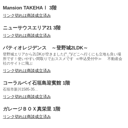
Mansion TAKEHAⅠ 3階
リンク切れは商談成立済み
ニューサウスエリア21 3階
リンク切れは商談成立済み
パティオレジデンス ～登野城2LDK～
登野城エリアから2LDKが空きました(^_^)/どこへ行くにも立地も良い場
所です！使いやすい間取りでおススメです ≪申込受付中≫ 不動産会
社のサイトに飛ぶ
リンク切れは商談成立済み
コーラルベイ石垣島迎賓館 1階
石垣市新川1585-35...
リンク切れは商談成立済み
ガレージＢＯＸ真栄里 1階
リンク切れは商談成立済み