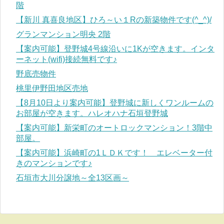
階
【新川 真喜良地区】ひろ～い１Rの新築物件です(^_^)/
グランマンション明央 2階
【案内可能】登野城4号線沿いに1Kが空きます。インタ
ーネット(wifi)接続無料です♪
野底売物件
桃里伊野田地区売地
【8月10日より案内可能】登野城に新しくワンルームの
お部屋が空きます。ハレオハナ石垣登野城
【案内可能】新栄町のオートロックマンション！3階中
部屋。
【案内可能】浜崎町の1ＬＤＫです！ エレベーター付
きのマンションです♪
石垣市大川分譲地～全13区画～