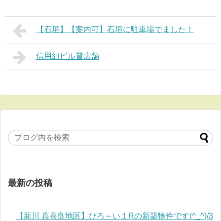
【石垣】【案内可】石垣に駐車場でました！
信用組ビル貸店舗
最新の投稿
【新川 真喜良地区】ひろ～い１Rの新築物件です(^_^)/3