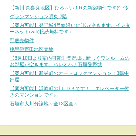
【新川 真喜良地区】ひろ～い１Rの新築物件です(^_^)/
グランマンション明央 2階
【案内可能】登野城4号線沿いに1Kが空きます。インタ
ーネット(wifi)接続無料です♪
野底売物件
桃里伊野田地区売地
【8月10日より案内可能】登野城に新しくワンルームの
お部屋が空きます。ハレオハナ石垣登野城
【案内可能】新栄町のオートロックマンション！3階中
部屋。
【案内可能】浜崎町の1ＬＤＫです！ エレベーター付
きのマンションです♪
石垣市大川分譲地～全13区画～