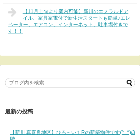
【11月上旬より案内可能】新川のエメラルドア
イル、家具家電付で新生活スタートも簡単♪エレ
ベーター、エアコン、インターネット、駐車場付きで
す！！
最新の投稿
【新川 真喜良地区】ひろ～い１Rの新築物件です(^_^)/3
階