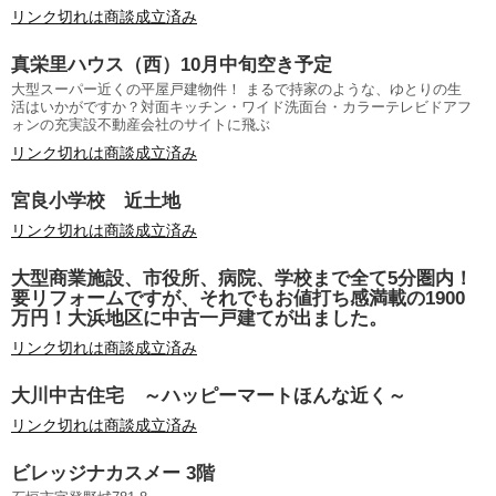
リンク切れは商談成立済み
真栄里ハウス（西）10月中旬空き予定
大型スーパー近くの平屋戸建物件！ まるで持家のような、ゆとりの生
活はいかがですか？対面キッチン・ワイド洗面台・カラーテレビドアフ
ォンの充実設不動産会社のサイトに飛ぶ
リンク切れは商談成立済み
宮良小学校 近土地
リンク切れは商談成立済み
大型商業施設、市役所、病院、学校まで全て5分圏内！
要リフォームですが、それでもお値打ち感満載の1900
万円！大浜地区に中古一戸建てが出ました。
リンク切れは商談成立済み
大川中古住宅 ～ハッピーマートほんな近く～
リンク切れは商談成立済み
ビレッジナカスメー 3階