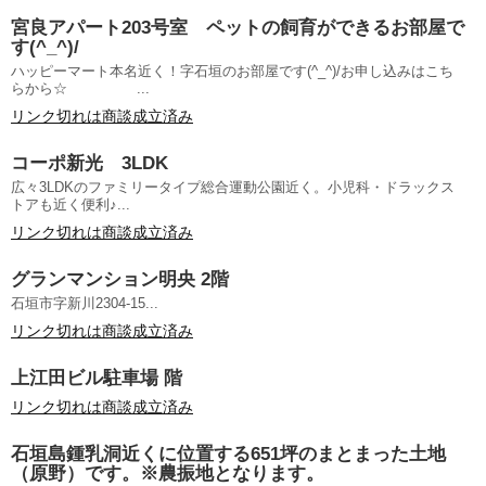
宮良アパート203号室 ペットの飼育ができるお部屋で
す(^_^)/
ハッピーマート本名近く！字石垣のお部屋です(^_^)/お申し込みはこち
らから☆ ...
リンク切れは商談成立済み
コーポ新光 3LDK
広々3LDKのファミリータイプ総合運動公園近く。小児科・ドラックス
トアも近く便利♪...
リンク切れは商談成立済み
グランマンション明央 2階
石垣市字新川2304-15...
リンク切れは商談成立済み
上江田ビル駐車場 階
リンク切れは商談成立済み
石垣島鍾乳洞近くに位置する651坪のまとまった土地
（原野）です。※農振地となります。