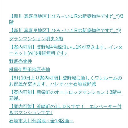
【新川 真喜良地区】ひろ～い１Rの新築物件です(^_^)/3
階
【新川 真喜良地区】ひろ～い１Rの新築物件です(^_^)/
グランマンション明央 2階
【案内可能】登野城4号線沿いに1Kが空きます。インタ
ーネット(wifi)接続無料です♪
野底売物件
桃里伊野田地区売地
【8月10日より案内可能】登野城に新しくワンルームの
お部屋が空きます。ハレオハナ石垣登野城
【案内可能】新栄町のオートロックマンション！3階中
部屋。
【案内可能】浜崎町の1ＬＤＫです！ エレベーター付
きのマンションです♪
石垣市大川分譲地～全13区画～