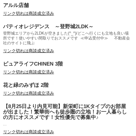
アルル店舗
リンク切れは商談成立済み
パティオレジデンス ～登野城2LDK～
登野城エリアから2LDKが空きました(^_^)/どこへ行くにも立地も良い場
所です！使いやすい間取りでおススメです ≪申込受付中≫ 不動産会
社のサイトに飛ぶ
リンク切れは商談成立済み
ピュアライフCHINEN 3階
リンク切れは商談成立済み
花と緑のみずほ 2階
リンク切れは商談成立済み
【8月25日より内見可能】新栄町に1Kタイプのお部屋
が出ました！繁華街へも徒歩圏の立地！お一人暮らし
の方にオススメです！女性優先で募集中♪
...
リンク切れは商談成立済み