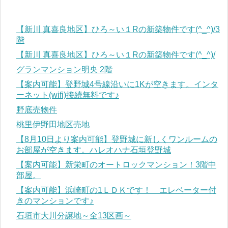
【新川 真喜良地区】ひろ～い１Rの新築物件です(^_^)/3
階
【新川 真喜良地区】ひろ～い１Rの新築物件です(^_^)/
グランマンション明央 2階
【案内可能】登野城4号線沿いに1Kが空きます。インタ
ーネット(wifi)接続無料です♪
野底売物件
桃里伊野田地区売地
【8月10日より案内可能】登野城に新しくワンルームの
お部屋が空きます。ハレオハナ石垣登野城
【案内可能】新栄町のオートロックマンション！3階中
部屋。
【案内可能】浜崎町の1ＬＤＫです！ エレベーター付
きのマンションです♪
石垣市大川分譲地～全13区画～