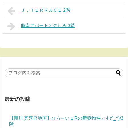
Ｊ．ＴＥＲＲＡＣＥ 2階
興南アパートとのしろ 3階
最新の投稿
【新川 真喜良地区】ひろ～い１Rの新築物件です(^_^)/3
階