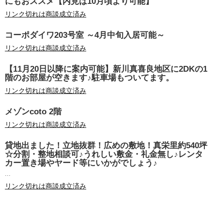
にもおススメ【内見は10月頃より可能】
リンク切れは商談成立済み
コーポダイワ203号室 ～4月中旬入居可能～
リンク切れは商談成立済み
【11月20日以降に案内可能】新川真喜良地区に2DKの1
階のお部屋が空きます♪駐車場もついてます。
リンク切れは商談成立済み
メゾンcoto 2階
リンク切れは商談成立済み
貸地出ました！立地抜群！広めの敷地！真栄里約540坪
☆分割・整地相談可♪うれしい敷金・礼金無し♪レンタ
カー置き場やヤード等にいかがでしょう♪
...
リンク切れは商談成立済み