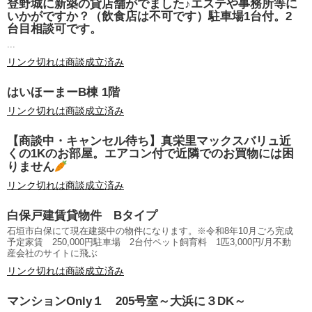
登野城に新築の貸店舗がでました♪エステや事務所等に
いかがですか？（飲食店は不可です）駐車場1台付。2
台目相談可です。
...
リンク切れは商談成立済み
はいほーまーB棟 1階
リンク切れは商談成立済み
【商談中・キャンセル待ち】真栄里マックスバリュ近
くの1Kのお部屋。エアコン付で近隣でのお買物には困
りません
リンク切れは商談成立済み
白保戸建賃貸物件 Bタイプ
石垣市白保にて現在建築中の物件になります。※令和8年10月ごろ完成
予定家賃 250,000円駐車場 2台付ペット飼育料 1匹3,000円/月不動
産会社のサイトに飛ぶ
リンク切れは商談成立済み
マンションOnly１ 205号室～大浜に３DK～