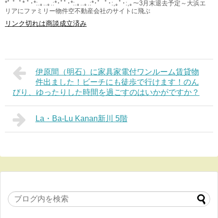
*ﾟ ゜ﾟ* ﾟ･*:.｡..｡.:*･ﾟﾟ･*:.｡..｡.:*･ﾟ ﾟ･:,｡ﾟ･:,｡～3月末退去予定～大浜エ
リアにファミリー物件空不動産会社のサイトに飛ぶ
リンク切れは商談成立済み
伊原間（明石）に家具家電付ワンルーム賃貸物
件出ました！ビーチにも徒歩で行けます！のん
びり、ゆったりした時間を過ごすのはいかがですか？
La・Ba-Lu Kanan新川 5階