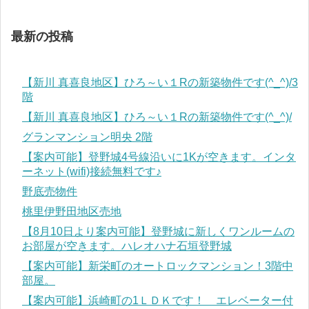
最新の投稿
【新川 真喜良地区】ひろ～い１Rの新築物件です(^_^)/3
階
【新川 真喜良地区】ひろ～い１Rの新築物件です(^_^)/
グランマンション明央 2階
【案内可能】登野城4号線沿いに1Kが空きます。インタ
ーネット(wifi)接続無料です♪
野底売物件
桃里伊野田地区売地
【8月10日より案内可能】登野城に新しくワンルームの
お部屋が空きます。ハレオハナ石垣登野城
【案内可能】新栄町のオートロックマンション！3階中
部屋。
【案内可能】浜崎町の1ＬＤＫです！ エレベーター付