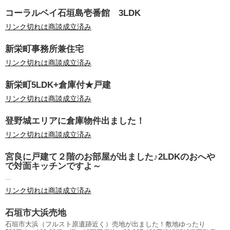
コーラルベイ石垣島壱番館 3LDK
リンク切れは商談成立済み
新栄町事務所兼住宅
リンク切れは商談成立済み
新栄町5LDK+倉庫付★戸建
リンク切れは商談成立済み
登野城エリアに倉庫物件出ました！
リンク切れは商談成立済み
宮良に戸建て２階のお部屋が出ました♪2LDKのおへや
で対面キッチンですよ～
...
リンク切れは商談成立済み
石垣市大浜売地
石垣市大浜（フルスト原遺跡近く）売地が出ました！敷地ゆったり