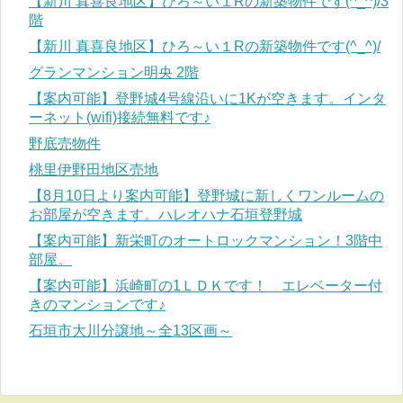
【新川 真喜良地区】ひろ～い１Rの新築物件です(^_^)/3
階
【新川 真喜良地区】ひろ～い１Rの新築物件です(^_^)/
グランマンション明央 2階
【案内可能】登野城4号線沿いに1Kが空きます。インタ
ーネット(wifi)接続無料です♪
野底売物件
桃里伊野田地区売地
【8月10日より案内可能】登野城に新しくワンルームの
お部屋が空きます。ハレオハナ石垣登野城
【案内可能】新栄町のオートロックマンション！3階中
部屋。
【案内可能】浜崎町の1ＬＤＫです！ エレベーター付
きのマンションです♪
石垣市大川分譲地～全13区画～