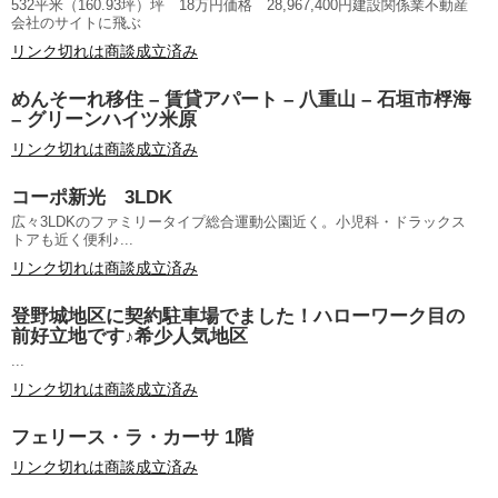
532平米（160.93坪）坪 18万円価格 28,967,400円建設関係業不動産
会社のサイトに飛ぶ
リンク切れは商談成立済み
めんそーれ移住 – 賃貸アパート – 八重山 – 石垣市桴海
– グリーンハイツ米原
リンク切れは商談成立済み
コーポ新光 3LDK
広々3LDKのファミリータイプ総合運動公園近く。小児科・ドラックス
トアも近く便利♪...
リンク切れは商談成立済み
登野城地区に契約駐車場でました！ハローワーク目の
前好立地です♪希少人気地区
...
リンク切れは商談成立済み
フェリース・ラ・カーサ 1階
リンク切れは商談成立済み