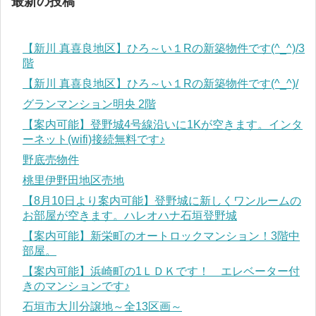
最新の投稿
【新川 真喜良地区】ひろ～い１Rの新築物件です(^_^)/3
階
【新川 真喜良地区】ひろ～い１Rの新築物件です(^_^)/
グランマンション明央 2階
【案内可能】登野城4号線沿いに1Kが空きます。インタ
ーネット(wifi)接続無料です♪
野底売物件
桃里伊野田地区売地
【8月10日より案内可能】登野城に新しくワンルームの
お部屋が空きます。ハレオハナ石垣登野城
【案内可能】新栄町のオートロックマンション！3階中
部屋。
【案内可能】浜崎町の1ＬＤＫです！ エレベーター付
きのマンションです♪
石垣市大川分譲地～全13区画～