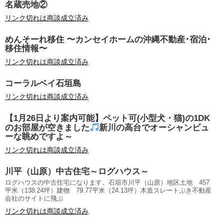
名蔵売地②
リンク切れは商談成立済み
めんそーれ移住 〜カンセイホームの沖縄不動産･宿泊･
移住情報〜
リンク切れは商談成立済み
コーラルベイ石垣島
リンク切れは商談成立済み
【1月26日より案内可能】ペット可(小型犬・猫)の1DK
のお部屋が空きました
新川の高台でオーシャンビュ
ーな眺めですよ～
リンク切れは商談成立済み
川平（山原）中古住宅～ログハウス～
ログハウスの中古住宅になります。石垣市川平（山原）地区土地 457
平米（138.24坪）建物 79.77平米（24.13坪）木造スレートぶき不動産
会社のサイトに飛ぶ
リンク切れは商談成立済み