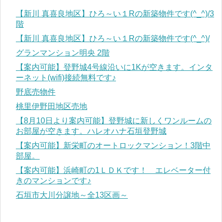
【新川 真喜良地区】ひろ～い１Rの新築物件です(^_^)/3
階
【新川 真喜良地区】ひろ～い１Rの新築物件です(^_^)/
グランマンション明央 2階
【案内可能】登野城4号線沿いに1Kが空きます。インタ
ーネット(wifi)接続無料です♪
野底売物件
桃里伊野田地区売地
【8月10日より案内可能】登野城に新しくワンルームの
お部屋が空きます。ハレオハナ石垣登野城
【案内可能】新栄町のオートロックマンション！3階中
部屋。
【案内可能】浜崎町の1ＬＤＫです！ エレベーター付
きのマンションです♪
石垣市大川分譲地～全13区画～