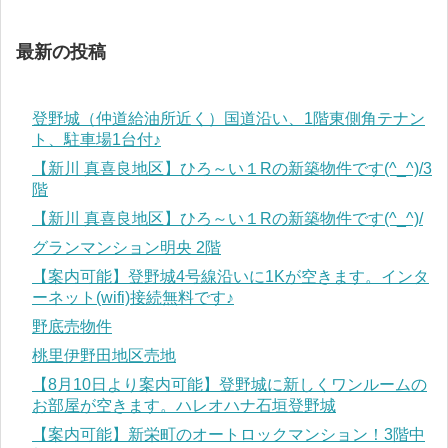
最新の投稿
登野城（仲道給油所近く）国道沿い、1階東側角テナン
ト、駐車場1台付♪
【新川 真喜良地区】ひろ～い１Rの新築物件です(^_^)/3
階
【新川 真喜良地区】ひろ～い１Rの新築物件です(^_^)/
グランマンション明央 2階
【案内可能】登野城4号線沿いに1Kが空きます。インタ
ーネット(wifi)接続無料です♪
野底売物件
桃里伊野田地区売地
【8月10日より案内可能】登野城に新しくワンルームの
お部屋が空きます。ハレオハナ石垣登野城
【案内可能】新栄町のオートロックマンション！3階中