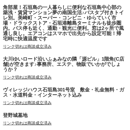
角部屋！石垣島の一人暮らしに便利な石垣島中心部の
築浅・賃貸マンション夢の南国生活♪バスタブ付きトイ
レ別。美崎町・スーパー・コンビニ・ゆらていく市
場・ドラックストア・石垣港離島ターミナルも徒歩圏
内。バス停も近く、通勤・観光に便利。窓は2ヶ所で風
通し良し。エアコンはスマホで出先から設定可能！帰
宅時に快適温度です
リンク切れは商談成立済み
大川ゆいロード沿いふぁみなの隣「源ビル」1階角(C店
舗)が空きます♪事務所、エステ、物販でいかがでしょ
うか？
リンク切れは商談成立済み
ヴィレッジハウス石垣島301号室 敷金・礼金無料・ガ
ス・水道料金・インターネット込み
リンク切れは商談成立済み
登野城墓地
リンク切れは商談成立済み