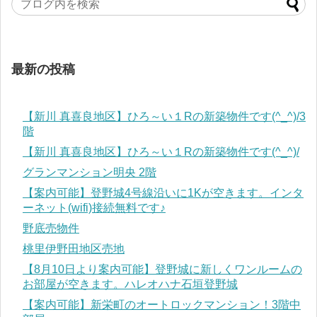
最新の投稿
【新川 真喜良地区】ひろ～い１Rの新築物件です(^_^)/3
階
【新川 真喜良地区】ひろ～い１Rの新築物件です(^_^)/
グランマンション明央 2階
【案内可能】登野城4号線沿いに1Kが空きます。インタ
ーネット(wifi)接続無料です♪
野底売物件
桃里伊野田地区売地
【8月10日より案内可能】登野城に新しくワンルームの
お部屋が空きます。ハレオハナ石垣登野城
【案内可能】新栄町のオートロックマンション！3階中