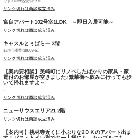
です♪≪申込受付中≫ ...
リンク切れは商談成立済み
宮良アパート102号室1LDK ～即日入居可能～
リンク切れは商談成立済み
キャスルとぅばらー 3階
石垣市登野城869-6...
リンク切れは商談成立済み
【案内要相談】美崎町にリノベしたばかりの家具・家
電付のお部屋が空きました♪繁華街へ飲みに行っても歩
いて帰れますよ～
...
リンク切れは商談成立済み
ニューサウスエリア21 2階
リンク切れは商談成立済み
【案内可】桃林寺近くに小ぶりな2ＤＫのアパート出ま
す！バス・トイレ別でお一人様にも、カップルにも、