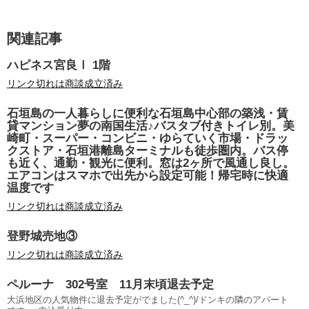
関連記事
ハピネス宮良Ⅰ 1階
リンク切れは商談成立済み
石垣島の一人暮らしに便利な石垣島中心部の築浅・賃
貸マンション夢の南国生活♪バスタブ付きトイレ別。美
崎町・スーパー・コンビニ・ゆらていく市場・ドラッ
クストア・石垣港離島ターミナルも徒歩圏内。バス停
も近く、通勤・観光に便利。窓は2ヶ所で風通し良し。
エアコンはスマホで出先から設定可能！帰宅時に快適
温度です
リンク切れは商談成立済み
登野城売地③
リンク切れは商談成立済み
ペルーナ 302号室 11月末頃退去予定
大浜地区の人気物件に退去予定がでました(^_^)/ドンキの隣のアパート