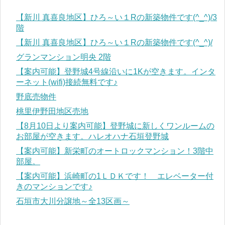
【新川 真喜良地区】ひろ～い１Rの新築物件です(^_^)/3
階
【新川 真喜良地区】ひろ～い１Rの新築物件です(^_^)/
グランマンション明央 2階
【案内可能】登野城4号線沿いに1Kが空きます。インタ
ーネット(wifi)接続無料です♪
野底売物件
桃里伊野田地区売地
【8月10日より案内可能】登野城に新しくワンルームの
お部屋が空きます。ハレオハナ石垣登野城
【案内可能】新栄町のオートロックマンション！3階中
部屋。
【案内可能】浜崎町の1ＬＤＫです！ エレベーター付
きのマンションです♪
石垣市大川分譲地～全13区画～