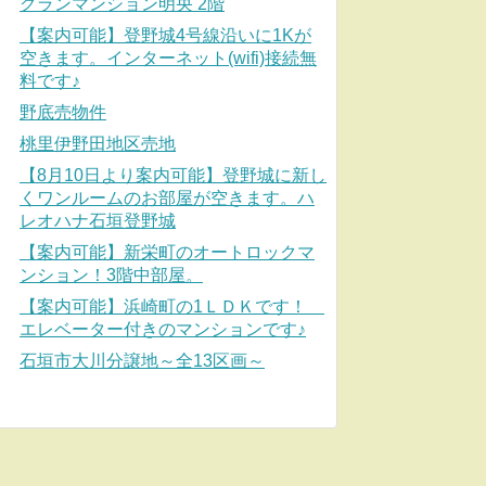
グランマンション明央 2階
【案内可能】登野城4号線沿いに1Kが
空きます。インターネット(wifi)接続無
料です♪
野底売物件
桃里伊野田地区売地
【8月10日より案内可能】登野城に新し
くワンルームのお部屋が空きます。ハ
レオハナ石垣登野城
【案内可能】新栄町のオートロックマ
ンション！3階中部屋。
【案内可能】浜崎町の1ＬＤＫです！
エレベーター付きのマンションです♪
石垣市大川分譲地～全13区画～