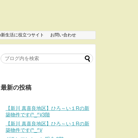
の新生活に役立つサイト
お問い合わせ
最新の投稿
【新川 真喜良地区】ひろ～い１Rの新
築物件です(^_^)/3階
【新川 真喜良地区】ひろ～い１Rの新
築物件です(^_^)/