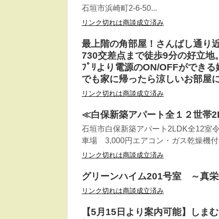
石垣市浜崎町2-6-50...
リンク切れは商談成立済み
最上階の角部屋！さんばし通り近くの
730交差点まで徒歩9分の好立地。ｲﾝ
ﾌﾟﾘより電源のON/OFFがで
でも家に帰ったら涼しいお部屋
リンク切れは商談成立済み
≪白保新築アパート全１２世帯2
石垣市白保新築アパート2LDK全12室令和
車場 3,000円エアコン・ガス乾燥機
リンク切れは商談成立済み
グリーンハイム201号室 ～真栄
リンク切れは商談成立済み
【5月15日より案内可能】しま