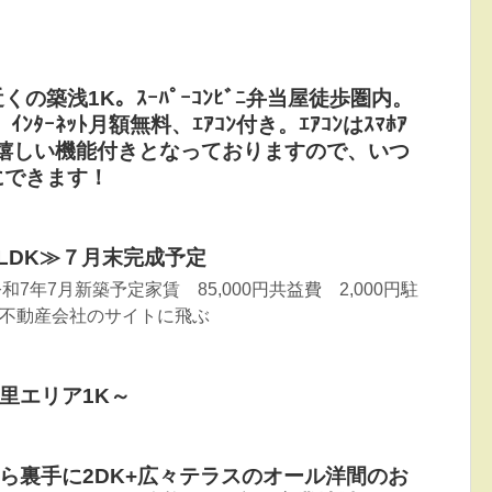
築浅1K。ｽｰﾊﾟｰｺﾝﾋﾞﾆ弁当屋徒歩圏内。
ﾀｰﾈｯﾄ月額無料、ｴｱｺﾝ付き。ｴｱｺﾝはｽﾏﾎｱ
きる嬉しい機能付きとなっておりますので、いつ
にできます！
LDK≫７月末完成予定
7年7月新築予定家賃 85,000円共益費 2,000円駐
付不動産会社のサイトに飛ぶ
里エリア1K～
むら裏手に2DK+広々テラスのオール洋間のお