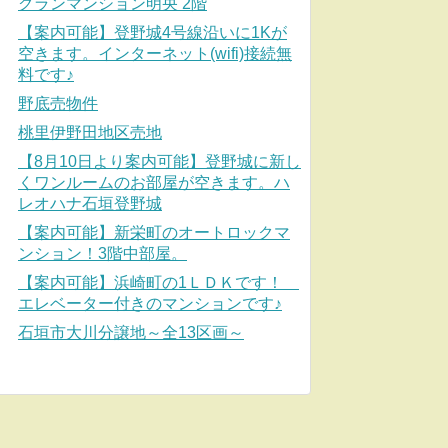
グランマンション明央 2階
【案内可能】登野城4号線沿いに1Kが
空きます。インターネット(wifi)接続無
料です♪
野底売物件
桃里伊野田地区売地
【8月10日より案内可能】登野城に新し
くワンルームのお部屋が空きます。ハ
レオハナ石垣登野城
【案内可能】新栄町のオートロックマ
ンション！3階中部屋。
【案内可能】浜崎町の1ＬＤＫです！
エレベーター付きのマンションです♪
石垣市大川分譲地～全13区画～