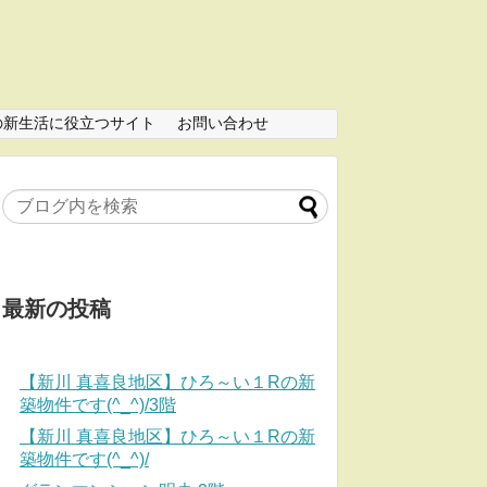
の新生活に役立つサイト
お問い合わせ
最新の投稿
【新川 真喜良地区】ひろ～い１Rの新
築物件です(^_^)/3階
【新川 真喜良地区】ひろ～い１Rの新
築物件です(^_^)/