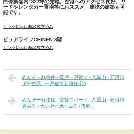
白保集落内1322坪の売地。空港へのアクセス良好。ヤ
ードやレンタカー置場等におススメ。建物の建築も可
能です。
...
リンク切れは商談成立済み
ピュアライフCHINEN 3階
リンク切れは商談成立済み
めんそーれ移住 - 賃貸一戸建て - 八重山 - 石垣市
川平吉原 - 一戸建て新築住宅A
めんそーれ移住 - 賃貸アパート - 八重山 - 石垣市
真栄里 - カンセイホーム?（仮称）