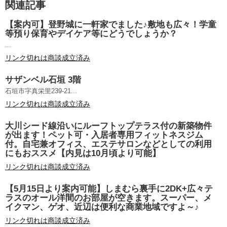
関連記事
【案内可】登野城に一軒家でました♪敷地も広々！学童
等預り保育やデイケア等にどうでしょうか？
...
リンク切れは商談成立済み
サザンベル石垣 3階
石垣市字真栄里239-21...
リンク切れは商談成立済み
大川シード線沿いにルーフトップテラス付の新築物件
が出ます！ペット可・入居者専用フィットネスジム
付。自宅兼オフィス、エステサロンなどとしての利用
にもおススメ【内見は10月頃より可能】
リンク切れは商談成立済み
【5月15日より案内可能】しまむら裏手に2DK+広々テ
ラスのオール洋間のお部屋が空きます。スーパー、メ
イクマン、ゲオ、近辺は便利な商業地域ですよ～♪
リンク切れは商談成立済み