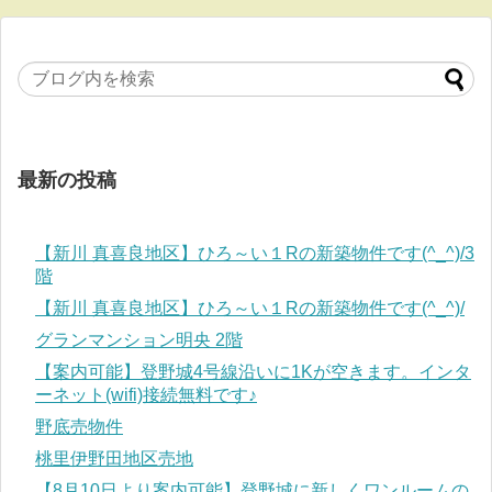
最新の投稿
【新川 真喜良地区】ひろ～い１Rの新築物件です(^_^)/3
階
【新川 真喜良地区】ひろ～い１Rの新築物件です(^_^)/
グランマンション明央 2階
【案内可能】登野城4号線沿いに1Kが空きます。インタ
ーネット(wifi)接続無料です♪
野底売物件
桃里伊野田地区売地
【8月10日より案内可能】登野城に新しくワンルームの