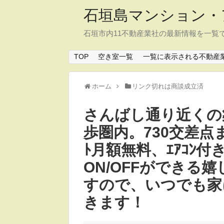
石垣島マンション・
石垣市内11不動産業社の最新情報を一覧
TOP
空き室一覧
一覧に表示される不動産
ホーム
リンク切れは商談成立済
さんばし通り近くの築浅
歩圏内。730交差点ま
ﾄ月額無料、ｴｱｺﾝ付き
ON/OFFができる
すので、いつでも家
きます！