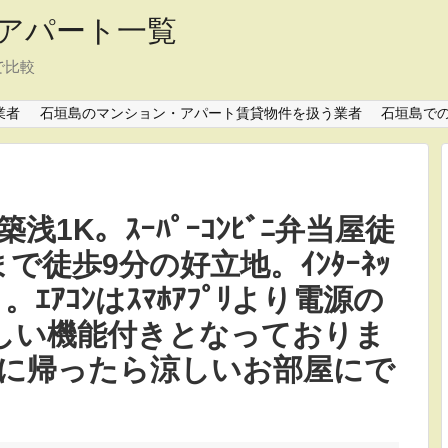
アパート一覧
で比較
業者
石垣島のマンション・アパート賃貸物件を扱う業者
石垣島で
1K。ｽｰﾊﾟｰｺﾝﾋﾞﾆ弁当屋徒
で徒歩9分の好立地。ｲﾝﾀｰﾈｯ
。ｴｱｺﾝはｽﾏﾎｱﾌﾟﾘより電源の
嬉しい機能付きとなっておりま
に帰ったら涼しいお部屋にで