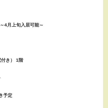
室～4月上旬入居可能～
付き） 1階
～
空き予定