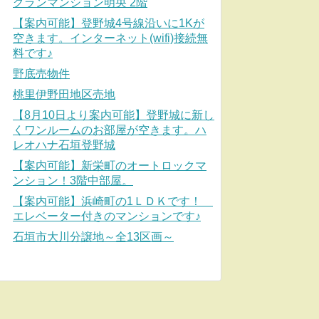
グランマンション明央 2階
【案内可能】登野城4号線沿いに1Kが
空きます。インターネット(wifi)接続無
料です♪
野底売物件
桃里伊野田地区売地
【8月10日より案内可能】登野城に新し
くワンルームのお部屋が空きます。ハ
レオハナ石垣登野城
【案内可能】新栄町のオートロックマ
ンション！3階中部屋。
【案内可能】浜崎町の1ＬＤＫです！
エレベーター付きのマンションです♪
石垣市大川分譲地～全13区画～