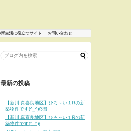
の新生活に役立つサイト
お問い合わせ
最新の投稿
【新川 真喜良地区】ひろ～い１Rの新
築物件です(^_^)/3階
【新川 真喜良地区】ひろ～い１Rの新
築物件です(^_^)/