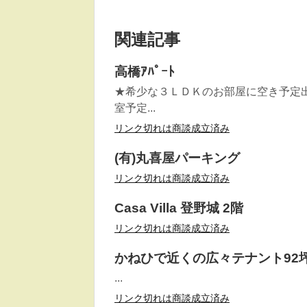
関連記事
高橋ｱﾊﾟｰﾄ
★希少な３ＬＤＫのお部屋に空き予定出
室予定...
リンク切れは商談成立済み
(有)丸喜屋パーキング
リンク切れは商談成立済み
Casa Villa 登野城 2階
リンク切れは商談成立済み
かねひで近くの広々テナント92
...
リンク切れは商談成立済み