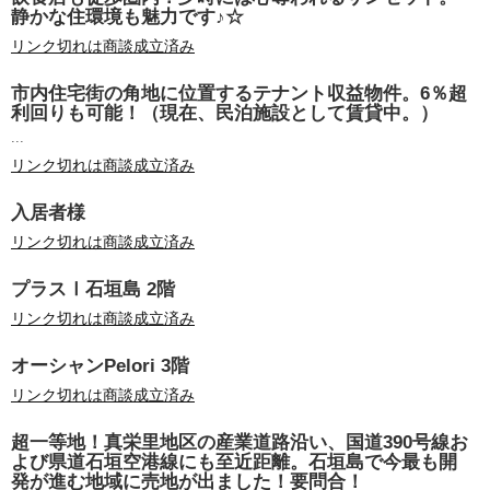
静かな住環境も魅力です♪☆
リンク切れは商談成立済み
市内住宅街の角地に位置するテナント収益物件。6％超
利回りも可能！（現在、民泊施設として賃貸中。）
...
リンク切れは商談成立済み
入居者様
リンク切れは商談成立済み
プラスⅠ石垣島 2階
リンク切れは商談成立済み
オーシャンPelori 3階
リンク切れは商談成立済み
超一等地！真栄里地区の産業道路沿い、国道390号線お
よび県道石垣空港線にも至近距離。石垣島で今最も開
発が進む地域に売地が出ました！要問合！