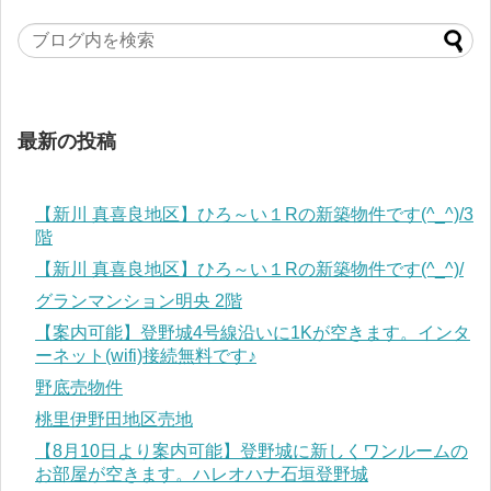
最新の投稿
【新川 真喜良地区】ひろ～い１Rの新築物件です(^_^)/3
階
【新川 真喜良地区】ひろ～い１Rの新築物件です(^_^)/
グランマンション明央 2階
【案内可能】登野城4号線沿いに1Kが空きます。インタ
ーネット(wifi)接続無料です♪
野底売物件
桃里伊野田地区売地
【8月10日より案内可能】登野城に新しくワンルームの
お部屋が空きます。ハレオハナ石垣登野城