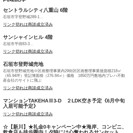
セントラルシティ八重山 6階
石垣市字登野城289-1...
リンク切れは商談成立済み
サンシャインヒル 4階
石垣市平得83-3...
リンク切れは商談成立済み
石垣市登野城売地
石垣市登野城売地※区画整理事業内29街区区画整理事業後面積218㎡
（65.94坪）登記簿面積（276.84㎡）価格 1850万円敷地内プレハ不動
産会社のサイトに飛ぶ
リンク切れは商談成立済み
マンションTAKEHAⅢ3-D ２LDK空き予定《6月中旬
入居可能予定》
リンク切れは商談成立済み
☆【新川】★礼金0キャンペーン中★海岸、コンビニ、
飲食店も徒歩圏内！夕時には心奪われるサンセット。