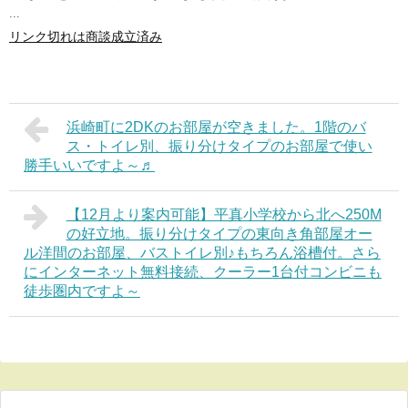
...
リンク切れは商談成立済み
浜崎町に2DKのお部屋が空きました。1階のバ
ス・トイレ別、振り分けタイプのお部屋で使い
勝手いいですよ～♬
【12月より案内可能】平真小学校から北へ250M
の好立地。振り分けタイプの東向き角部屋オー
ル洋間のお部屋、バストイレ別♪もちろん浴槽付。さら
にインターネット無料接続、クーラー1台付コンビニも
徒歩圏内ですよ～